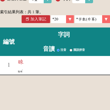
索引結果列表：共
1
筆。
加入筆記
字詞
編號
音讀
注音
漢語拼音
睞
1
ˋ
ㄌㄞ