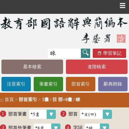
☰
學習筆記
基本檢索
進階檢索
注音索引
筆畫索引
部首索引
辭典附錄
首頁
>
部首索引
>
5畫 / 目 部+8畫 / 睞
:::
部首筆畫
部首
部首外筆畫
字詞