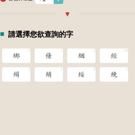
請選擇您欲查詢的字
綁
絛
綑
經
絹
綃
綏
絻