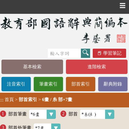
☰
學習筆記
基本檢索
進階檢索
注音索引
筆畫索引
部首索引
辭典附錄
首頁
>
部首索引
>
6畫 / 糸 部+7畫
:::
部首筆畫
部首
部首外筆畫