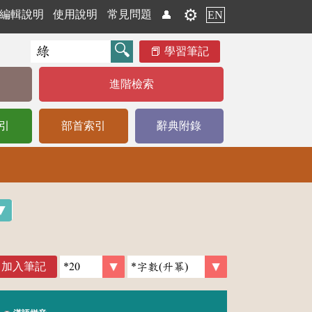
⚙️
編輯說明
使用說明
常見問題
👤
EN
學習筆記
進階檢索
引
部首索引
辭典附錄
加入筆記