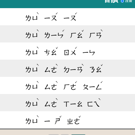
注音
ˋ
ˊ
ˊ
ㄌㄩ
ㄧㄡ
ㄧㄡ
ˋ
ˊ
ˇ
ˋ
ㄌㄩ
ㄌㄧㄣ
ㄏㄠ
ㄏㄢ
ˋ
ˇ
ˊ
ㄌㄩ
ㄘㄠ
ㄖㄨ
ㄧㄣ
ˋ
ˋ
ˋ
ˇ
ㄌㄩ
ㄙㄜ
ㄉㄧㄢ
ㄋㄠ
ˋ
ˋ
ˊ
ˊ
ㄌㄩ
ㄙㄜ
ㄏㄜ
ㄆㄧㄥ
ˋ
ˋ
ˋ
ㄌㄩ
ㄙㄜ
ㄒㄧㄠ
ㄈㄟ
ˋ
ˇ
ˇ
ㄌㄩ
ㄧ
ㄕ
ㄓㄜ