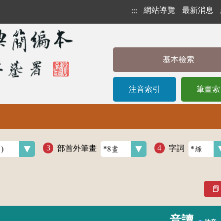
網站導覽
最新消息
:::
基本檢索
注音索引
筆畫索
部首外筆畫
字詞
音讀