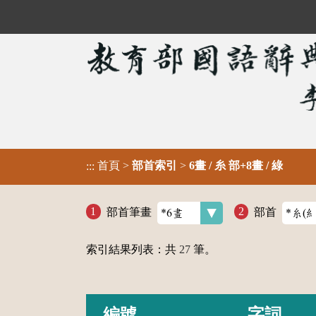
首頁
>
部首索引
>
6畫 / 糸 部+8畫 / 綠
:::
部首筆畫
部首
索引結果列表：共
27
筆。
編號
字詞