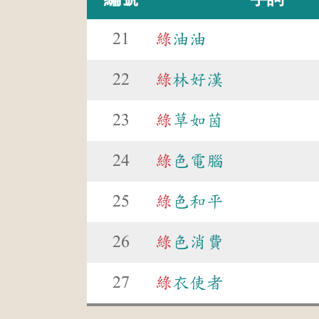
21
綠
油油
22
綠
林好漢
23
綠
草如茵
24
綠
色電腦
25
綠
色和平
26
綠
色消費
27
綠
衣使者