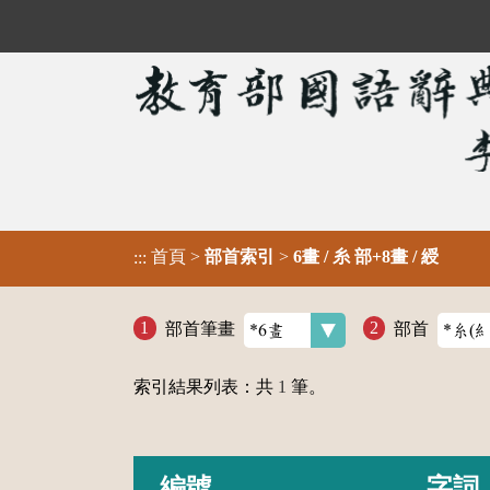
首頁
>
部首索引
>
6畫 / 糸 部+8畫 / 綬
:::
部首筆畫
部首
索引結果列表：共
1
筆。
編號
字詞