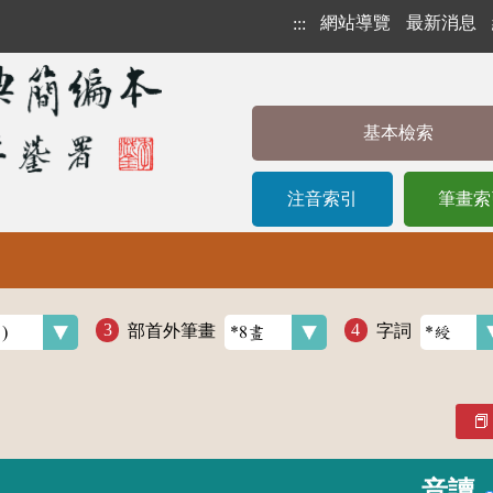
網站導覽
最新消息
:::
基本檢索
注音索引
筆畫索
部首外筆畫
字詞
音讀