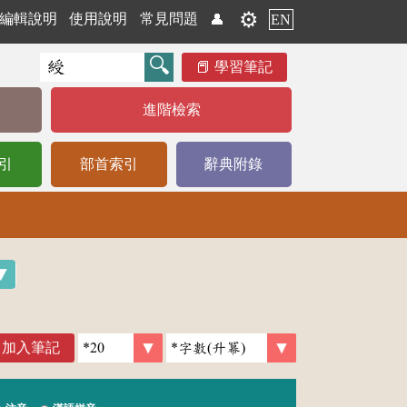
⚙️
編輯說明
使用說明
常見問題
👤
EN
學習筆記
進階檢索
引
部首索引
辭典附錄
加入筆記