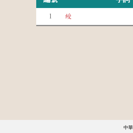
1
綬
中華