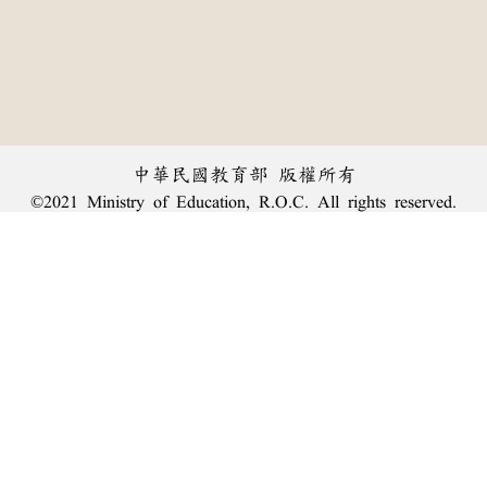
中華民國教育部 版權所有
©2021 Ministry of Education, R.O.C. All rights reserved.
︿
:::
個資法及隱私聲明
|
辭典公眾授權網
|
意見交流
|
網網相連
三峽總院區地址：新北市三峽區三樹路2號、
臺北院區地址：臺北市大安區和平東路一段179號、
回頂端
臺中院區地址：臺中市豐原區師範街67號
電話總機：
(02)7740-7890
、
傳真：(02)7740-7064、
TANet VoIP：9009-7890