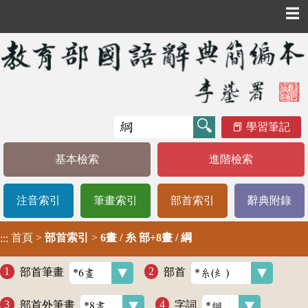
☰
學習筆記
基本檢索
進階檢索
注音索引
筆畫索引
部首索引
辭典附錄
首頁
>
部首索引
>
6畫 / 糸 部+8畫 / 綱
:::
部首筆畫
部首
部首外筆畫
字詞