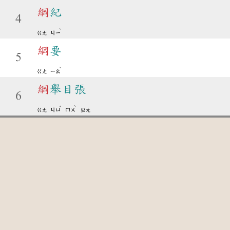
綱
紀
4
ˋ
ㄍㄤ
ㄐㄧ
綱
要
5
ˋ
ㄍㄤ
ㄧㄠ
綱
舉目張
6
ˇ
ˋ
ㄍㄤ
ㄐㄩ
ㄇㄨ
ㄓㄤ