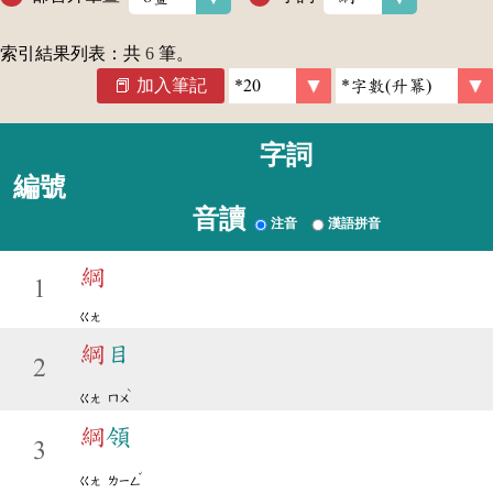
索引結果列表：共
6
筆。
加入筆記
字詞
編號
音讀
注音
漢語拼音
綱
1
ㄍㄤ
綱
目
2
ˋ
ㄍㄤ
ㄇㄨ
綱
領
3
ˇ
ㄍㄤ
ㄌㄧㄥ