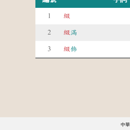
1
綴
2
綴
滿
3
綴
飾
中華