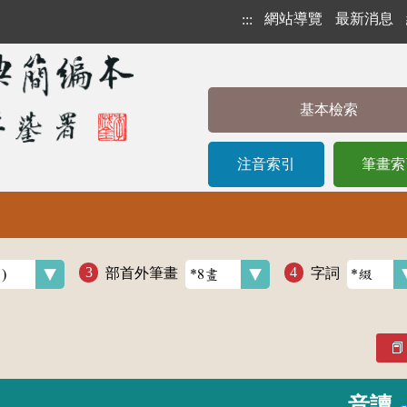
網站導覽
最新消息
:::
基本檢索
注音索引
筆畫索
部首外筆畫
字詞
音讀