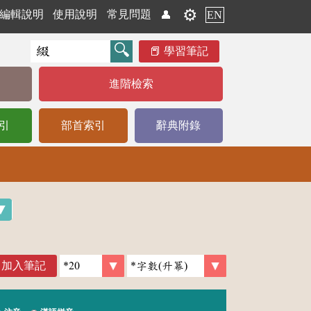
⚙️
編輯說明
使用說明
常見問題
👤
EN
學習筆記
進階檢索
引
部首索引
辭典附錄
加入筆記