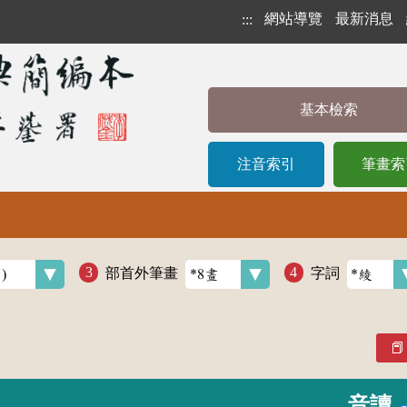
網站導覽
最新消息
:::
基本檢索
注音索引
筆畫索
部首外筆畫
字詞
音讀