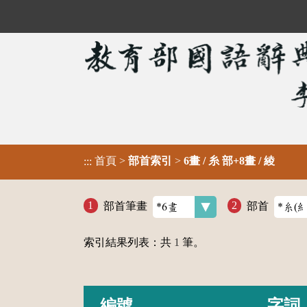
首頁
>
部首索引
>
6畫 / 糸 部+8畫 / 綾
:::
部首筆畫
部首
索引結果列表：共
1
筆。
編號
字詞