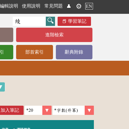
⚙️
編輯說明
使用說明
常見問題
👤
EN
學習筆記
進階檢索
引
部首索引
辭典附錄
加入筆記