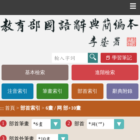
☰
學習筆記
基本檢索
進階檢索
注音索引
筆畫索引
部首索引
辭典附錄
首頁
>
部首索引
>
6畫 / 网 部+10畫
:::
部首筆畫
部首
部首外筆畫