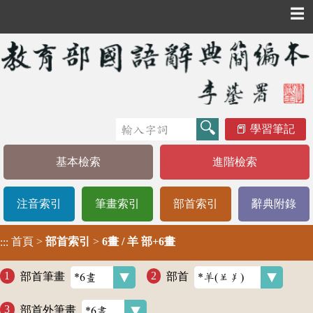
☰
學習筆記
基本檢索
進階檢索
注音索引
筆畫索引
部首索引
辭典附錄
首頁
>
部首索引
>
6畫 / 羊 部+6畫
:::
部首筆畫
部首
部首外筆畫