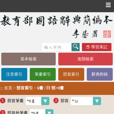
☰
學習筆記
基本檢索
進階檢索
注音索引
筆畫索引
部首索引
辭典附錄
首頁
>
部首索引
>
6畫 / 臼 部+0畫
:::
部首筆畫
部首
部首外筆畫