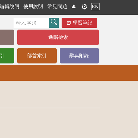
⚙️
編輯說明
使用說明
常見問題
👤
EN
學習筆記
進階檢索
引
部首索引
辭典附錄