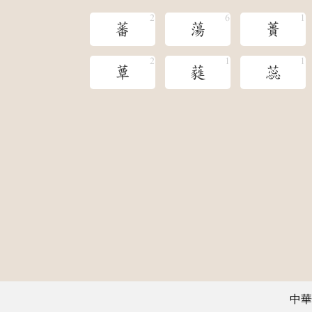
蕃
蕩
蕢
蕈
蕤
蕊
中華