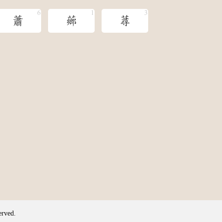
蕭
薌
蕁
erved.