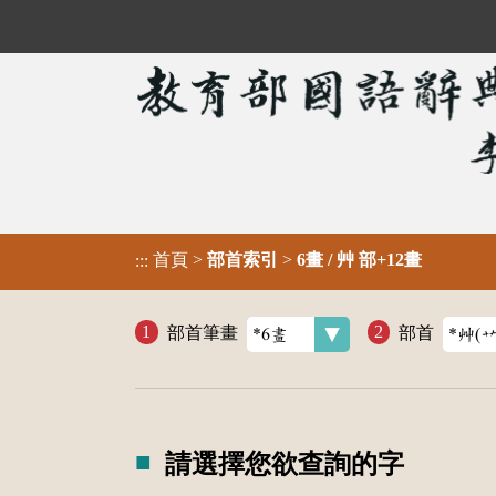
首頁
>
部首索引
>
6畫 / 艸 部+12畫
:::
部首筆畫
部首
請選擇您欲查詢的字