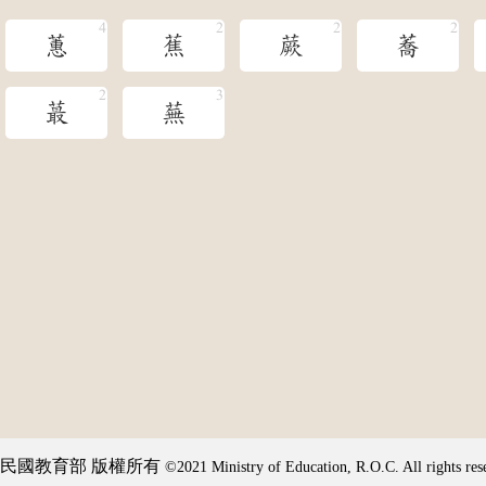
蕙
蕉
蕨
蕎
蕞
蕪
民國教育部 版權所有
©2021 Ministry of Education, R.O.C. All rights res