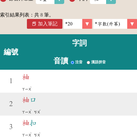
索引結果列表：共
8
筆。
加入筆記
字詞
編號
音讀
注音
漢語拼音
袖
1
ˋ
ㄒㄧㄡ
袖
口
2
ˋ
ˇ
ㄒㄧㄡ
ㄎㄡ
袖
扣
3
ˋ
ˋ
ㄒㄧㄡ
ㄎㄡ