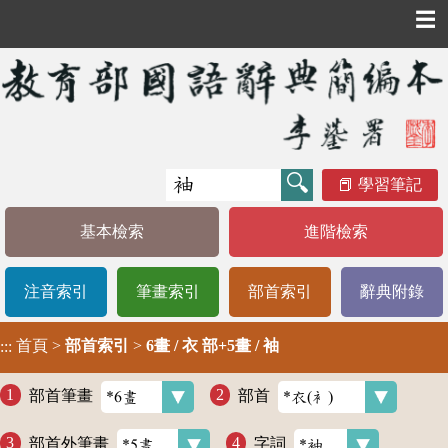
☰
學習筆記
基本檢索
進階檢索
注音索引
筆畫索引
部首索引
辭典附錄
首頁
>
部首索引
>
6畫 / 衣 部+5畫 / 袖
:::
部首筆畫
部首
部首外筆畫
字詞