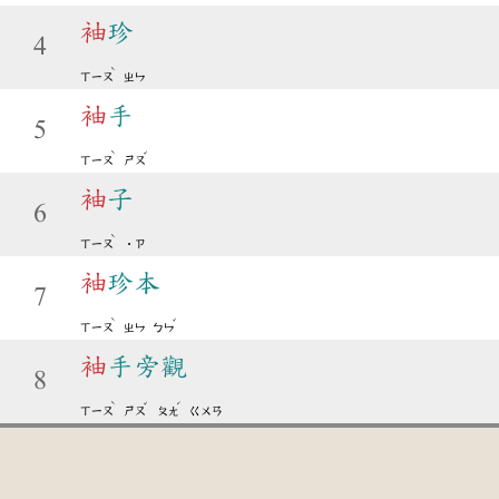
袖
珍
4
ˋ
ㄒㄧㄡ
ㄓㄣ
袖
手
5
ˋ
ˇ
ㄒㄧㄡ
ㄕㄡ
袖
子
6
ˋ
ㄒㄧㄡ
˙ㄗ
袖
珍本
7
ˋ
ˇ
ㄒㄧㄡ
ㄓㄣ
ㄅㄣ
袖
手旁觀
8
ˋ
ˇ
ˊ
ㄒㄧㄡ
ㄕㄡ
ㄆㄤ
ㄍㄨㄢ