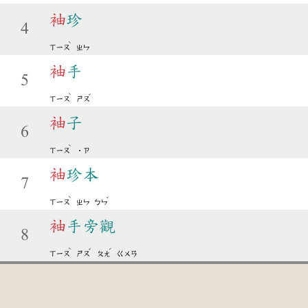
袖
珍
4
ˋ
ㄒㄧㄡ
ㄓㄣ
袖
手
5
ˋ
ˇ
ㄒㄧㄡ
ㄕㄡ
袖
子
6
ˋ
ㄒㄧㄡ
˙ㄗ
袖
珍本
7
ˋ
ˇ
ㄒㄧㄡ
ㄓㄣ
ㄅㄣ
袖
手旁觀
8
ˋ
ˇ
ˊ
ㄒㄧㄡ
ㄕㄡ
ㄆㄤ
ㄍㄨㄢ