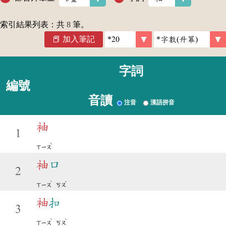
索引結果列表：共
8
筆。
加入筆記
字詞
編號
音讀
注音
漢語拼音
袖
1
ˋ
ㄒㄧㄡ
袖
口
2
ˋ
ˇ
ㄒㄧㄡ
ㄎㄡ
袖
扣
3
ˋ
ˋ
ㄒㄧㄡ
ㄎㄡ