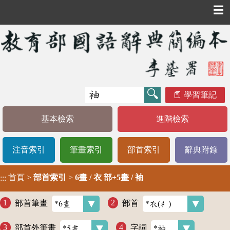
☰
學習筆記
基本檢索
進階檢索
注音索引
筆畫索引
部首索引
辭典附錄
首頁
>
部首索引
>
6畫 / 衣 部+5畫 / 袖
:::
部首筆畫
部首
部首外筆畫
字詞