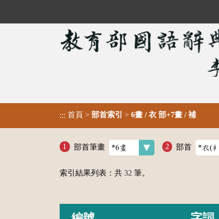
首頁
>
部首索引
>
6畫 / 衣 部+7畫 / 補
:::
部首筆畫
部首
索引結果列表：共
32
筆。
編號
字詞