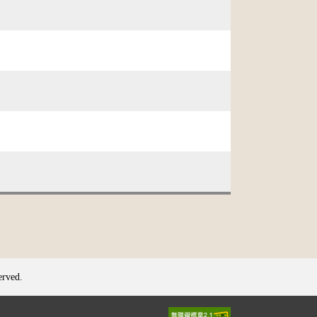
erved.