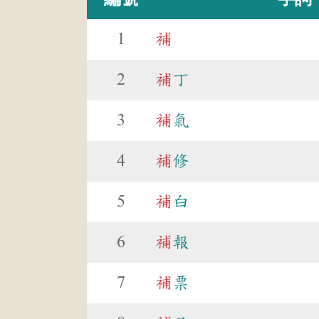
1
補
2
補
丁
3
補
氣
4
補
修
5
補
白
6
補
報
7
補
票