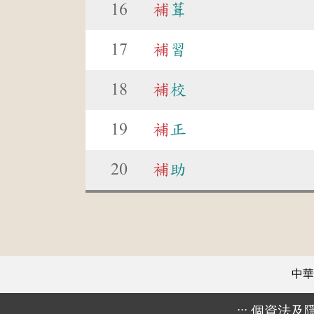
16
補
葺
17
補
習
18
補
校
19
補
正
20
補
助
中華
:::
個資法及