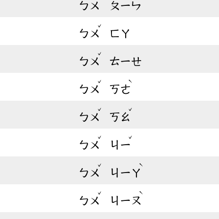
ㄅㄨ
ㄆㄧㄣ
ˇ
ㄅㄨ
ㄈㄚ
ˇ
ㄅㄨ
ㄊㄧㄝ
ˇ
ˋ
ㄅㄨ
ㄎㄜ
ˇ
ˇ
ㄅㄨ
ㄎㄠ
ˇ
ˇ
ㄅㄨ
ㄐㄧ
ˇ
ˋ
ㄅㄨ
ㄐㄧㄚ
ˇ
ˋ
ㄅㄨ
ㄐㄧㄡ