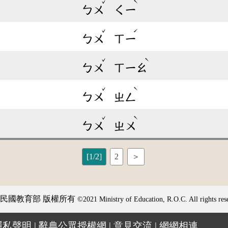
ˇ
ˋ
ㄅㄨ
ㄑㄧ
ˇ
ˊ
ㄅㄨ
ㄒㄧ
ˇ
ˋ
ㄅㄨ
ㄒㄧㄠ
ˇ
ˋ
ㄅㄨ
ㄓㄥ
ˇ
ˋ
ㄅㄨ
ㄓㄨ
[1/2]
2
＞
民國教育部 版權所有
©2021 Ministry of Education, R.O.C. All rights res
隱私聲明
|
辭典公眾授權網
|
意見交流
|
網網相連