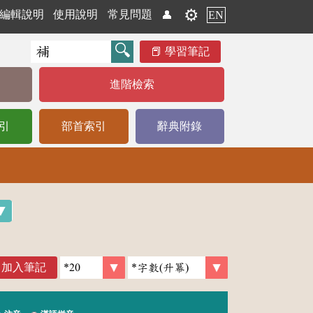
⚙️
編輯說明
使用說明
常見問題
👤
EN
學習筆記
進階檢索
引
部首索引
辭典附錄
加入筆記