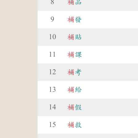
8
補
品
9
補
發
10
補
貼
11
補
課
12
補
考
13
補
給
14
補
假
15
補
救