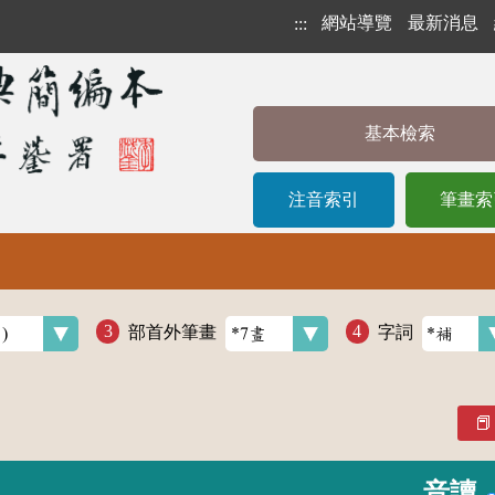
網站導覽
最新消息
:::
基本檢索
注音索引
筆畫索
部首外筆畫
字詞
音讀