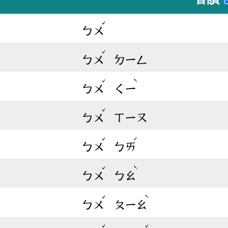
ˇ
ㄅㄨ
ˇ
ㄅㄨ
ㄉㄧㄥ
ˇ
ˋ
ㄅㄨ
ㄑㄧ
ˇ
ㄅㄨ
ㄒㄧㄡ
ˇ
ˊ
ㄅㄨ
ㄅㄞ
ˇ
ˋ
ㄅㄨ
ㄅㄠ
ˇ
ˋ
ㄅㄨ
ㄆㄧㄠ
ˇ
ˇ