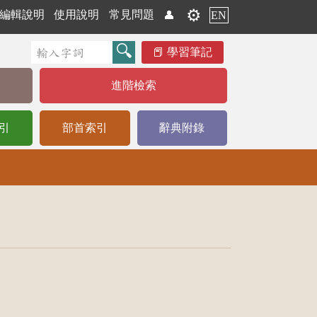
⚙️
編輯說明
使用說明
常見問題
👤
EN
學習筆記
進階檢索
引
部首索引
辭典附錄