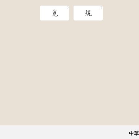
覓
規
中華