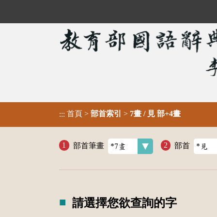
首頁
>
部首索引
>
7畫 / 見 部+4畫
:::
部首筆畫
部首
請選擇您欲查詢的字