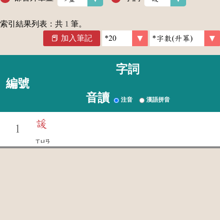
索引結果列表：共
1
筆。
加入筆記
字詞
編號
音讀
注音
漢語拼音
諼
1
ㄒㄩㄢ