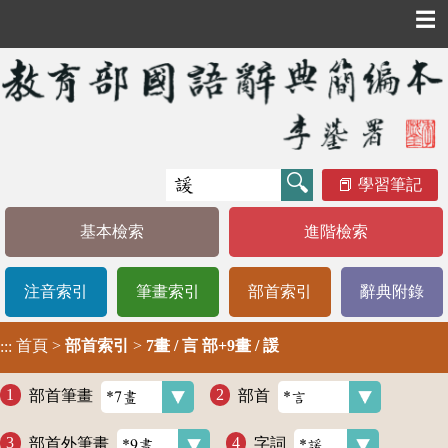
☰
學習筆記
基本檢索
進階檢索
注音索引
筆畫索引
部首索引
辭典附錄
首頁
>
部首索引
>
7畫 / 言 部+9畫 / 諼
:::
部首筆畫
部首
部首外筆畫
字詞