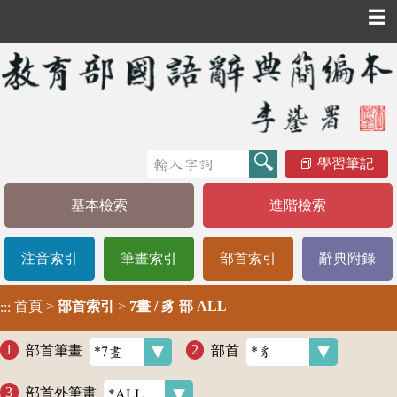
☰
學習筆記
基本檢索
進階檢索
注音索引
筆畫索引
部首索引
辭典附錄
首頁
>
部首索引
>
7畫 / 豸 部 ALL
:::
部首筆畫
部首
部首外筆畫