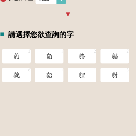
請選擇您欲查詢的字
豹
貊
貉
貓
貌
貂
貍
豺