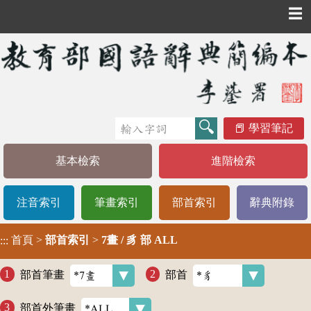
☰
學習筆記
基本檢索
進階檢索
注音索引
筆畫索引
部首索引
辭典附錄
首頁
>
部首索引
>
7畫 / 豸 部 ALL
:::
部首筆畫
部首
部首外筆畫