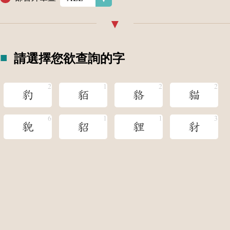
請選擇您欲查詢的字
豹
貊
貉
貓
貌
貂
貍
豺