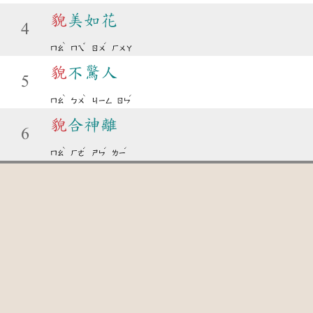
貌
美如花
4
ˋ
ˇ
ˊ
ㄇㄠ
ㄇㄟ
ㄖㄨ
ㄏㄨㄚ
貌
不驚人
5
ˋ
ˋ
ˊ
ㄇㄠ
ㄅㄨ
ㄐㄧㄥ
ㄖㄣ
貌
合神離
6
ˋ
ˊ
ˊ
ˊ
ㄇㄠ
ㄏㄜ
ㄕㄣ
ㄌㄧ