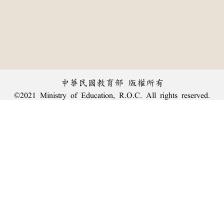
中華民國教育部 版權所有
©2021 Ministry of Education, R.O.C. All rights reserved.
︿
:::
個資法及隱私聲明
|
辭典公眾授權網
|
意見交流
|
網網相連
三峽總院區地址：新北市三峽區三樹路2號、
臺北院區地址：臺北市大安區和平東路一段179號、
回頂端
臺中院區地址：臺中市豐原區師範街67號
電話總機：
(02)7740-7890
、
傳真：(02)7740-7064、
TANet VoIP：9009-7890