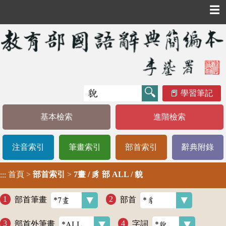
☰
學習筆記
基本檢索
進階檢索
注音索引
筆畫索引
部首索引
辭典附錄
首頁
>
部首索引
>
7畫 / 豸 部 ALL / 貌
:::
部首筆畫
部首
部首外筆畫
字詞