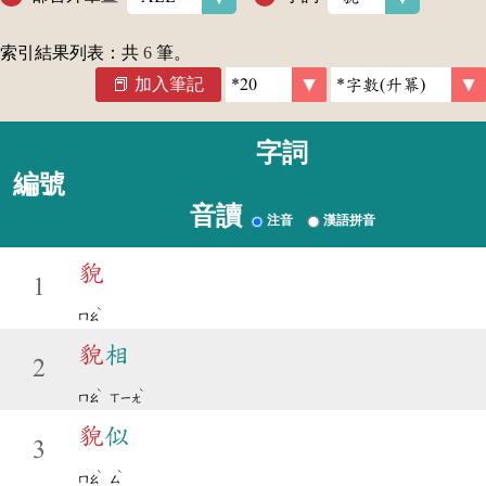
索引結果列表：共
6
筆。
加入筆記
字詞
編號
音讀
注音
漢語拼音
貌
1
ˋ
ㄇㄠ
貌
相
2
ˋ
ˋ
ㄇㄠ
ㄒㄧㄤ
貌
似
3
ˋ
ˋ
ㄇㄠ
ㄙ