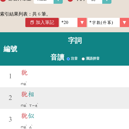
索引結果列表：共
6
筆。
加入筆記
字詞
編號
音讀
注音
漢語拼音
貌
1
ˋ
ㄇㄠ
貌
相
2
ˋ
ˋ
ㄇㄠ
ㄒㄧㄤ
貌
似
3
ˋ
ˋ
ㄇㄠ
ㄙ