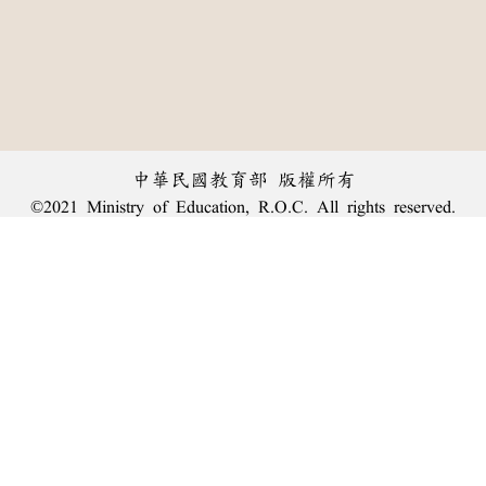
中華民國教育部 版權所有
©2021 Ministry of Education, R.O.C. All rights reserved.
︿
:::
個資法及隱私聲明
|
辭典公眾授權網
|
意見交流
|
網網相連
三峽總院區地址：新北市三峽區三樹路2號、
臺北院區地址：臺北市大安區和平東路一段179號、
回頂端
臺中院區地址：臺中市豐原區師範街67號
電話總機：
(02)7740-7890
、
傳真：(02)7740-7064、
TANet VoIP：9009-7890