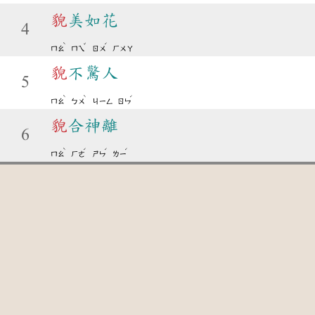
貌
美如花
4
ˋ
ˇ
ˊ
ㄇㄠ
ㄇㄟ
ㄖㄨ
ㄏㄨㄚ
貌
不驚人
5
ˋ
ˋ
ˊ
ㄇㄠ
ㄅㄨ
ㄐㄧㄥ
ㄖㄣ
貌
合神離
6
ˋ
ˊ
ˊ
ˊ
ㄇㄠ
ㄏㄜ
ㄕㄣ
ㄌㄧ