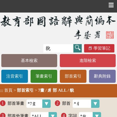
☰
學習筆記
基本檢索
進階檢索
注音索引
筆畫索引
部首索引
辭典附錄
首頁
>
部首索引
>
7畫 / 豸 部 ALL / 貌
:::
部首筆畫
部首
部首外筆畫
字詞