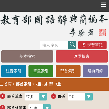
☰
學習筆記
基本檢索
進階檢索
注音索引
筆畫索引
部首索引
辭典附錄
首頁
>
部首索引
>
7畫 / 豸 部+3畫
:::
部首筆畫
部首
部首外筆畫