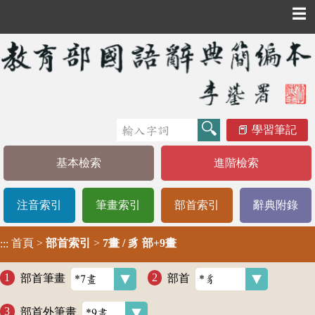
☰
學習筆記
基本檢索
進階檢索
注音索引
筆畫索引
部首索引
辭典附錄
首頁
>
部首索引
>
7畫 / 豸 部+9畫
:::
部首筆畫
部首
部首外筆畫