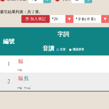
索引結果列表：共
2
筆。
加入筆記
字詞
編號
音讀
注音
漢語拼音
貓
1
ㄇㄠ
貓
熊
2
ˊ
ㄇㄠ
ㄒㄩㄥ