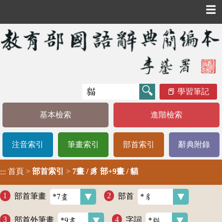
☰
學習筆記
基本檢索
進階檢索
注音索引
筆畫索引
部首索引
辭典附錄
首頁
>
部首索引
>
7畫 / 豸 部+9畫 / 貓
:::
部首筆畫
部首
部首外筆畫
字詞