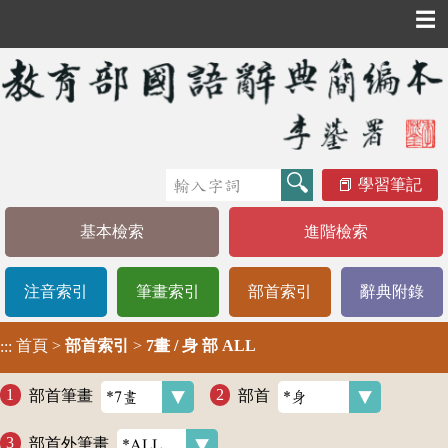
☰
學習筆記
基本檢索
進階檢索
注音索引
筆畫索引
部首索引
辭典附錄
首頁
>
部首索引
>
7畫 / 身 部 ALL
:::
部首筆畫
部首
部首外筆畫