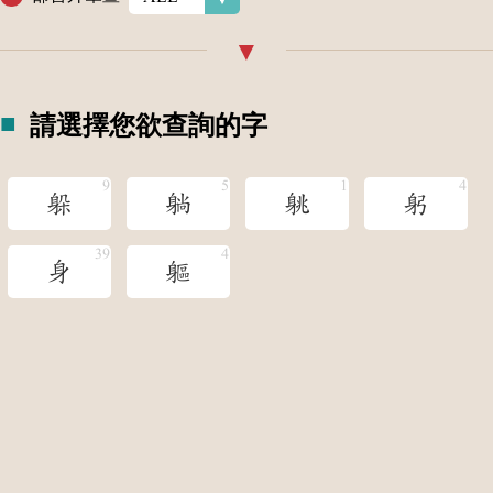
請選擇您欲查詢的字
躲
躺
䠷
躬
身
軀