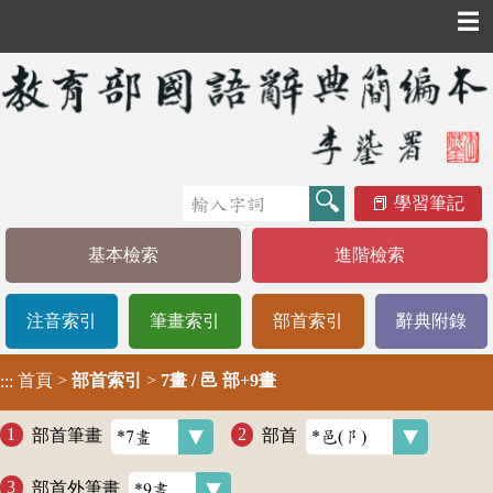
☰
學習筆記
基本檢索
進階檢索
注音索引
筆畫索引
部首索引
辭典附錄
首頁
>
部首索引
>
7畫 / 邑 部+9畫
:::
部首筆畫
部首
部首外筆畫