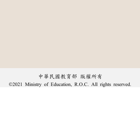
中華民國教育部 版權所有
©2021 Ministry of Education, R.O.C. All rights reserved.
︿
:::
個資法及隱私聲明
|
辭典公眾授權網
|
意見交流
|
網網相連
三峽總院區地址：新北市三峽區三樹路2號、