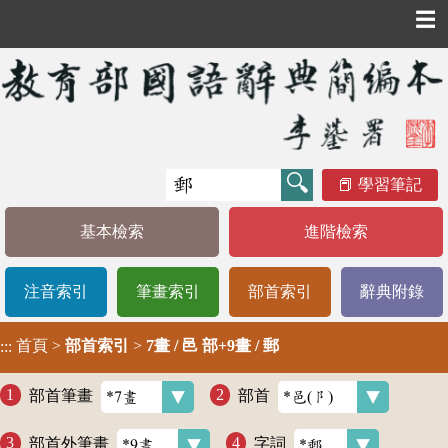
☰
學習筆記
基本檢索
進階檢索
注音索引
筆畫索引
部首索引
辭典附錄
首頁
>
部首索引
>
7畫 / 邑 部+9畫 / 郵
:::
部首筆畫
部首
部首外筆畫
字詞