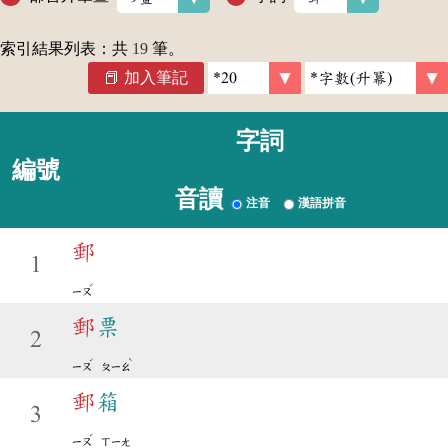
索引結果列表：共
19
筆。
加入筆記
字詞
編號
音讀
注音
漢語拼音
郵
1
ˊ
ㄧㄡ
郵
票
2
ˊ
ˋ
ㄧㄡ
ㄆㄧㄠ
郵
箱
3
ˊ
ㄧㄡ
ㄒㄧㄤ