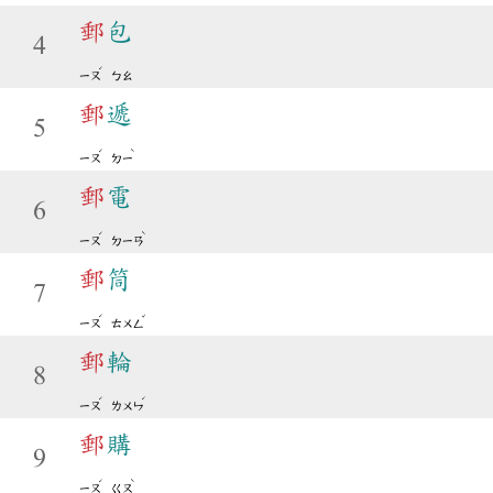
郵
包
4
ˊ
ㄧㄡ
ㄅㄠ
郵
遞
5
ˊ
ˋ
ㄧㄡ
ㄉㄧ
郵
電
6
ˊ
ˋ
ㄧㄡ
ㄉㄧㄢ
郵
筒
7
ˊ
ˇ
ㄧㄡ
ㄊㄨㄥ
郵
輪
8
ˊ
ˊ
ㄧㄡ
ㄌㄨㄣ
郵
購
9
ˊ
ˋ
ㄧㄡ
ㄍㄡ