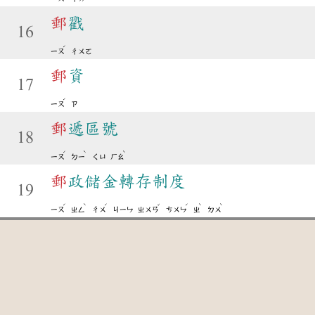
郵
戳
16
ˊ
ㄧㄡ
ㄔㄨㄛ
郵
資
17
ˊ
ㄧㄡ
ㄗ
郵
遞區號
18
ˊ
ˋ
ˋ
ㄧㄡ
ㄉㄧ
ㄑㄩ
ㄏㄠ
郵
政儲金轉存制度
19
ˊ
ˋ
ˊ
ˇ
ˊ
ˋ
ˋ
ㄧㄡ
ㄓㄥ
ㄔㄨ
ㄐㄧㄣ
ㄓㄨㄢ
ㄘㄨㄣ
ㄓ
ㄉㄨ