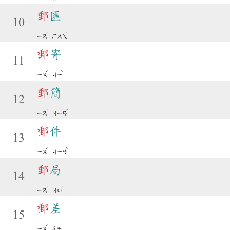
郵
匯
10
ˊ
ˋ
ㄧㄡ
ㄏㄨㄟ
郵
寄
11
ˊ
ˋ
ㄧㄡ
ㄐㄧ
郵
簡
12
ˊ
ˇ
ㄧㄡ
ㄐㄧㄢ
郵
件
13
ˊ
ˋ
ㄧㄡ
ㄐㄧㄢ
郵
局
14
ˊ
ˊ
ㄧㄡ
ㄐㄩ
郵
差
15
ˊ
ㄧㄡ
ㄔㄞ