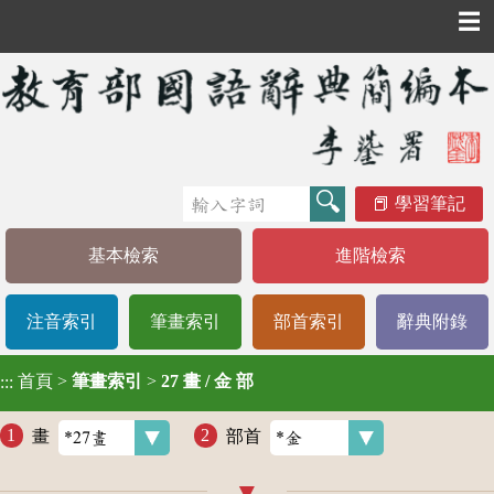
☰
學習筆記
基本檢索
進階檢索
注音索引
筆畫索引
部首索引
辭典附錄
首頁
>
筆畫索引
>
27 畫 / 金 部
:::
畫
部首