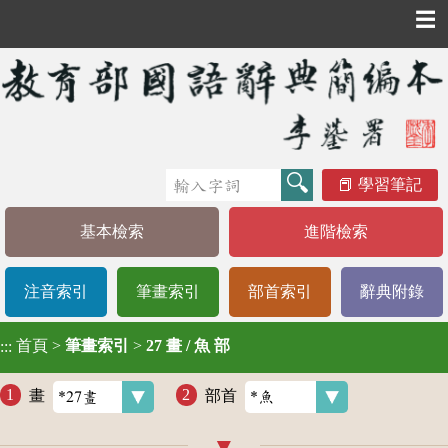
☰
學習筆記
基本檢索
進階檢索
注音索引
筆畫索引
部首索引
辭典附錄
首頁
>
筆畫索引
>
27 畫 / 魚 部
:::
畫
部首