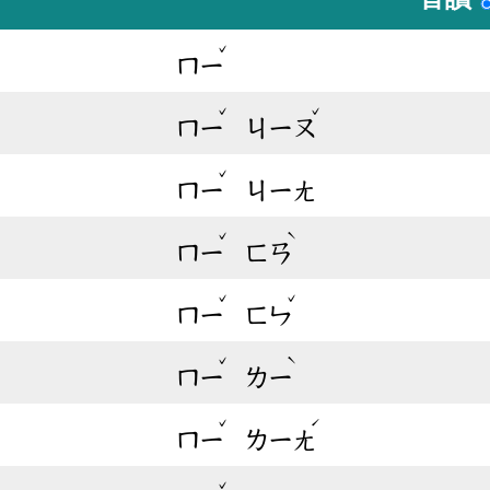
ˇ
ㄇㄧ
ˇ
ˇ
ㄇㄧ
ㄐㄧㄡ
ˇ
ㄇㄧ
ㄐㄧㄤ
ˇ
ˋ
ㄇㄧ
ㄈㄢ
ˇ
ˇ
ㄇㄧ
ㄈㄣ
ˇ
ˋ
ㄇㄧ
ㄌㄧ
ˇ
ˊ
ㄇㄧ
ㄌㄧㄤ
ˇ