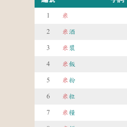
1
米
2
米
酒
3
米
漿
4
米
飯
5
米
粉
6
米
粒
7
米
糧