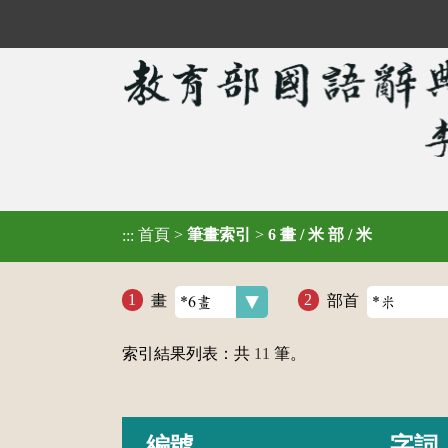
首頁
>
筆畫索引
>
6 畫 / 米 部 / 米
:::
畫
部首
索引結果列表：共
11
筆。
編號
字詞