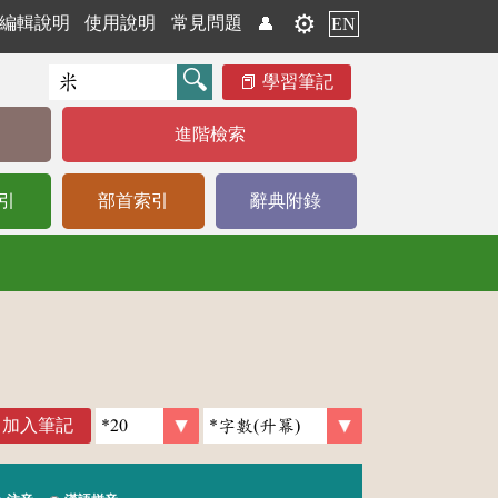
⚙️
編輯說明
使用說明
常見問題
👤
EN
學習筆記
進階檢索
引
部首索引
辭典附錄
加入筆記