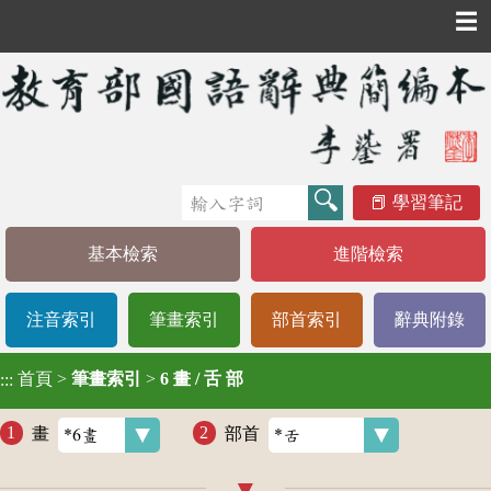
☰
學習筆記
基本檢索
進階檢索
注音索引
筆畫索引
部首索引
辭典附錄
首頁
>
筆畫索引
>
6 畫 / 舌 部
:::
畫
部首