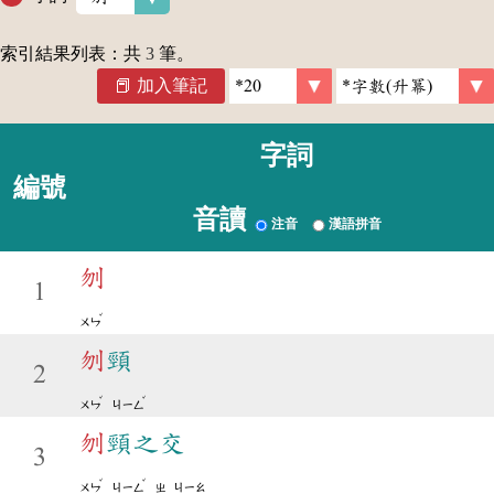
索引結果列表：共
3
筆。
加入筆記
字詞
編號
音讀
注音
漢語拼音
刎
1
ˇ
ㄨㄣ
刎
頸
2
ˇ
ˇ
ㄨㄣ
ㄐㄧㄥ
刎
頸之交
3
ˇ
ˇ
ㄨㄣ
ㄐㄧㄥ
ㄓ
ㄐㄧㄠ