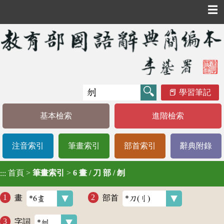
☰
學習筆記
基本檢索
進階檢索
注音索引
筆畫索引
部首索引
辭典附錄
首頁
>
筆畫索引
>
6 畫 / 刀 部 / 刎
:::
畫
部首
字詞