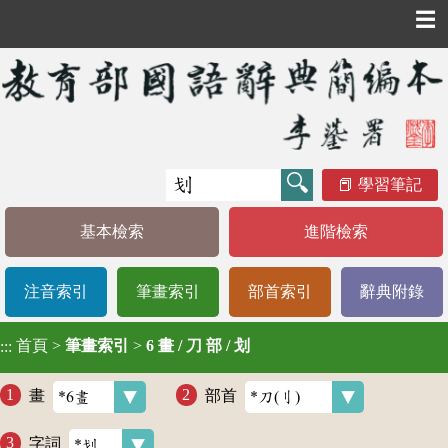
☰
學習筆記
基本檢索
進階檢索
注音索引
筆畫索引
部首索引
辭典附錄
首頁
>
筆畫索引
>
6 畫 / 刀 部 / 划
:::
畫
部首
字詞