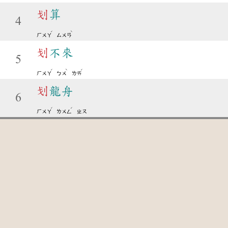
划
算
4
ˊ
ˋ
ㄏㄨㄚ
ㄙㄨㄢ
划
不來
5
ˊ
ˋ
ˊ
ㄏㄨㄚ
ㄅㄨ
ㄌㄞ
划
龍舟
6
ˊ
ˊ
ㄏㄨㄚ
ㄌㄨㄥ
ㄓㄡ