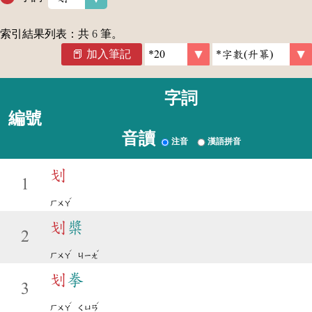
索引結果列表：共
6
筆。
加入筆記
字詞
編號
音讀
注音
漢語拼音
划
1
ˊ
ㄏㄨㄚ
划
槳
2
ˊ
ˇ
ㄏㄨㄚ
ㄐㄧㄤ
划
拳
3
ˊ
ˊ
ㄏㄨㄚ
ㄑㄩㄢ