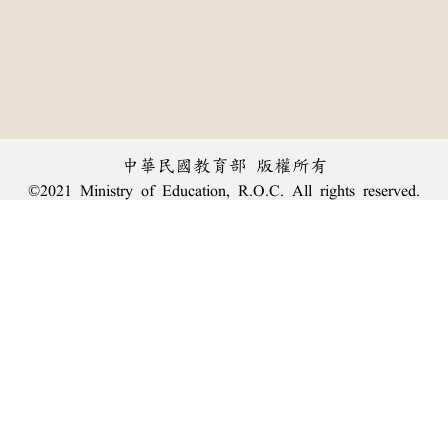
中華民國教育部 版權所有
©2021 Ministry of Education, R.O.C. All rights reserved.
︿
:::
個資法及隱私聲明
|
辭典公眾授權網
|
意見交流
|
網網相連
三峽總院區地址：新北市三峽區三樹路2號、
臺北院區地址：臺北市大安區和平東路一段179號、
回頂端
臺中院區地址：臺中市豐原區師範街67號
電話總機：
(02)7740-7890
、
傳真：(02)7740-7064、
TANet VoIP：9009-7890