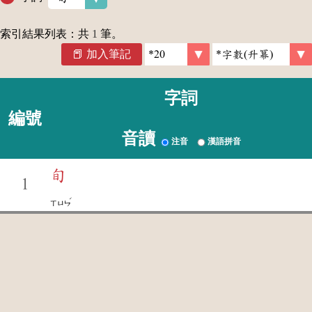
索引結果列表：共
1
筆。
加入筆記
字詞
編號
音讀
注音
漢語拼音
旬
1
ˊ
ㄒㄩㄣ