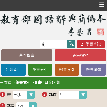
☰
學習筆記
基本檢索
進階檢索
注音索引
筆畫索引
部首索引
辭典附錄
首頁
>
筆畫索引
>
6 畫 / 日 部 / 旬
:::
畫
部首
字詞