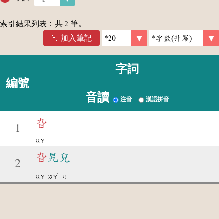
索引結果列表：共
2
筆。
加入筆記
字詞
編號
音讀
注音
漢語拼音
旮
1
ㄍㄚ
旮
旯兒
2
ˊ
ㄍㄚ
ㄌㄚ
ㄦ