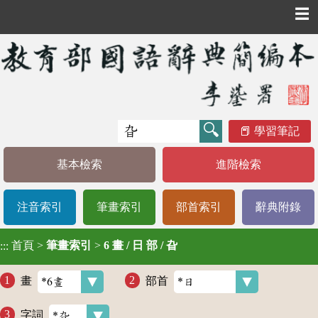
☰
學習筆記
基本檢索
進階檢索
注音索引
筆畫索引
部首索引
辭典附錄
首頁
>
筆畫索引
>
6 畫 / 日 部 / 旮
:::
畫
部首
字詞