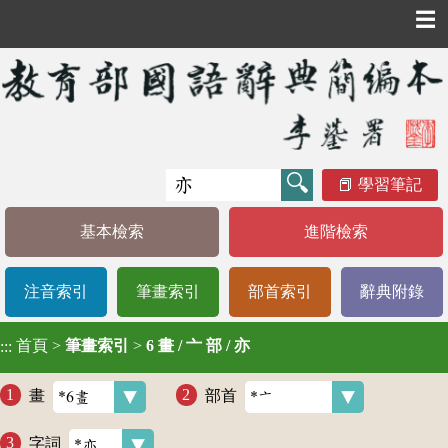
☰
學習筆記
基本檢索
進階檢索
注音索引
筆畫索引
部首索引
辭典附錄
首頁
>
筆畫索引
>
6 畫 / 亠 部 / 亦
:::
畫
部首
字詞