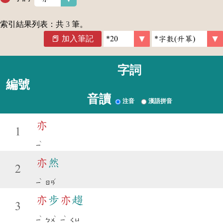
索引結果列表：共
3
筆。
加入筆記
字詞
編號
音讀
注音
漢語拼音
亦
1
ˋ
ㄧ
亦
然
2
ˋ
ˊ
ㄧ
ㄖㄢ
亦
步
亦
趨
3
ˋ
ˋ
ˋ
ㄧ
ㄅㄨ
ㄧ
ㄑㄩ