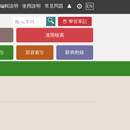
⚙️
編輯說明
使用說明
常見問題
👤
EN
學習筆記
進階檢索
引
部首索引
辭典附錄