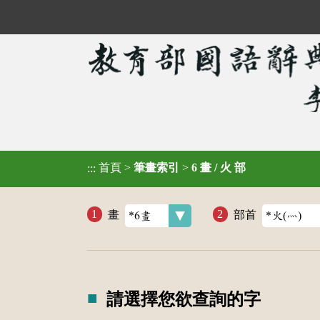
首頁
>
筆畫索引
>
6 畫 / 火 部
:::
畫
部首
請選擇您欲查詢的字