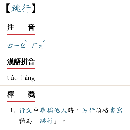
跳
行
注 音
ˋ
ˊ
ㄊㄧㄠ
ㄏㄤ
漢語拼音
tiào háng
釋 義
行文
中
尊稱
他人
時，
另行
頂格
書寫
稱為「
跳行
」。