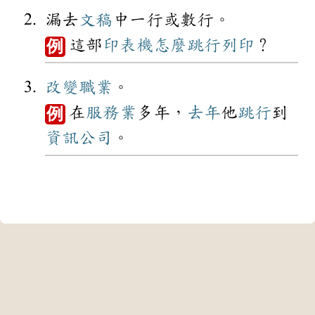
漏去
文稿
中一行或數行。
這部
印表機
怎麼
跳行
列印
？
例
改變
職業
。
在
服務業
多年，
去年
他
跳行
到
例
資訊
公司
。