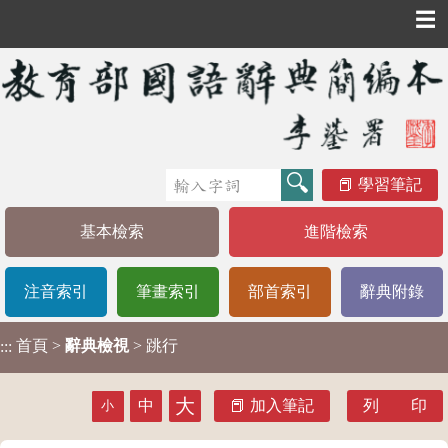
☰
學習筆記
基本檢索
進階檢索
注音索引
筆畫索引
部首索引
辭典附錄
首頁
>
辭典檢視
> 跳行
:::
大
中
加入筆記
列 印
小