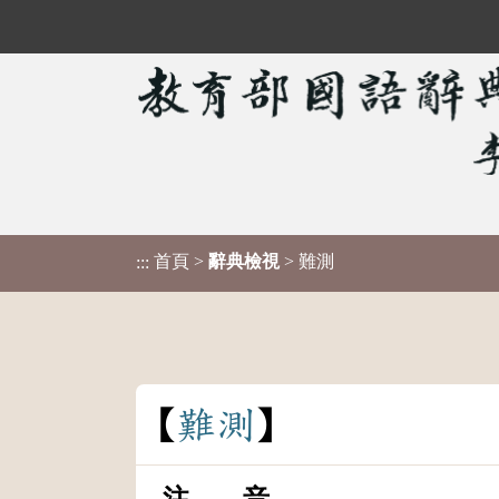
首頁
>
辭典檢視
> 難測
:::
難
測
注 音