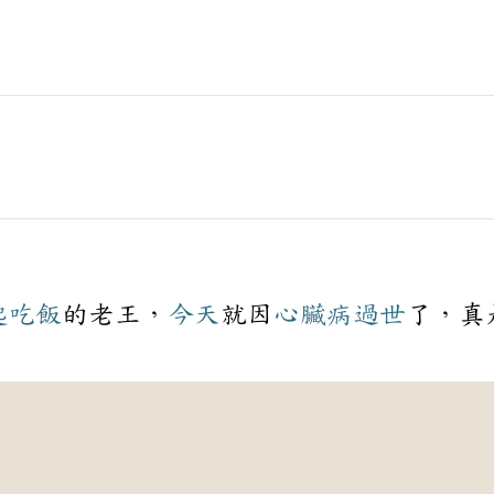
起
吃飯
的老王，
今天
就因
心臟病
過世
了，真