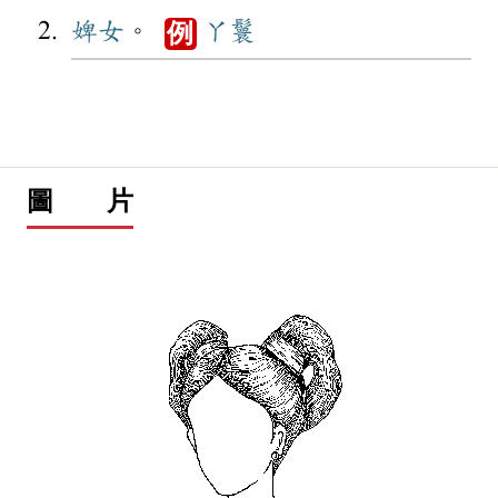
婢女
。
丫鬟
例
圖 片