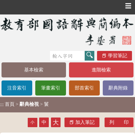
☰
學習筆記
基本檢索
進階檢索
注音索引
筆畫索引
部首索引
辭典附錄
首頁
>
辭典檢視
> 鬟
:::
大
中
加入筆記
列 印
小