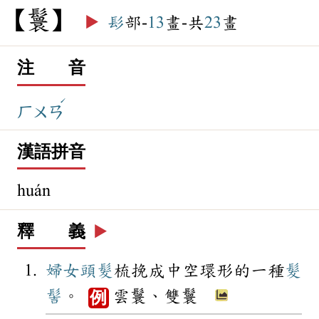
鬟
▶️
髟
部-
13
畫-共
23
畫
注 音
ˊ
ㄏㄨㄢ
漢語拼音
huán
釋 義
▶️
婦女
頭髮
梳挽成中空環形的一種
髮
髻
。
雲鬟、雙鬟
例