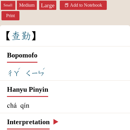
Large
Medium
Add to Notebook
Small
Print
查
勤
Bopomofo
ˊ
ˊ
ㄔㄚ
ㄑㄧㄣ
Hanyu Pinyin
chá qín
Interpretation
▶️