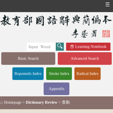
☰
Learning Notebook
Basic Search
Advanced Search
Bopomofo Index
Stroke Index
Radical Index
Appendix
Homepage
>
Dictionary Review
> 查勤
:::