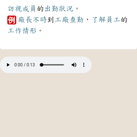
訪視
成員
的
出勤
狀況
。
廠長
不時
到
工廠
查勤
，
了解
員工
的
例
工作
情形
。