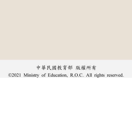
中華民國教育部 版權所有
©2021 Ministry of Education, R.O.C. All rights reserved.
︿
:::
個資法及隱私聲明
|
辭典公眾授權網
|
意見交流
|
網網相連
三峽總院區地址：新北市三峽區三樹路2號、
臺北院區地址：臺北市大安區和平東路一段179號、
回頂端