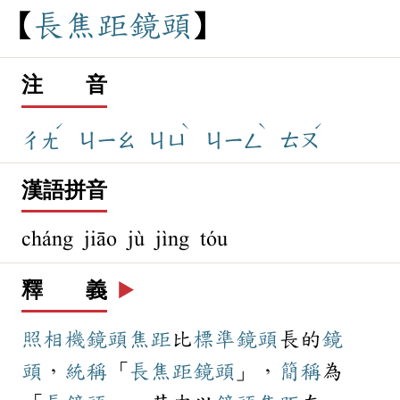
長
焦
距
鏡
頭
注 音
ˊ
ˋ
ˋ
ˊ
ㄔㄤ
ㄐㄧㄠ
ㄐㄩ
ㄐㄧㄥ
ㄊㄡ
漢語拼音
cháng jiāo jù jìng tóu
釋 義
▶️
照相機
鏡頭
焦距
比
標準鏡頭
長的
鏡
頭
，
統稱
「
長焦距鏡頭
」，
簡稱
為