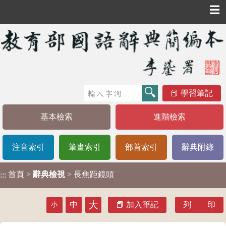
☰
學習筆記
基本檢索
進階檢索
注音索引
筆畫索引
部首索引
辭典附錄
首頁
>
辭典檢視
> 長焦距鏡頭
:::
大
中
加入筆記
列 印
小