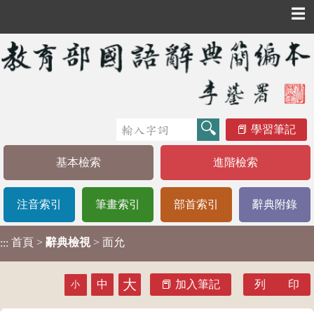
☰
學習筆記
基本檢索
進階檢索
注音索引
筆畫索引
部首索引
辭典附錄
首頁
>
辭典檢視
> 面允
:::
大
中
加入筆記
列 印
小