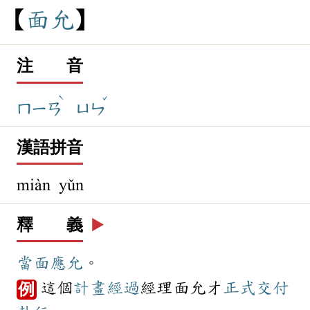
面
允
注 音
ˋ
ˇ
ㄇㄧㄢ
ㄩㄣ
漢語拼音
miàn yǔn
釋 義
▶️
當面
應允
。
這個
計畫
經過
經理面允才
正式
交付
例