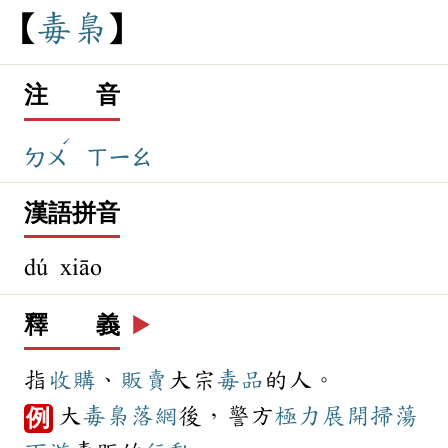
毒
梟
注 音
ˊ
ㄉㄨ
ㄒㄧㄠ
漢語拼音
dú xiāo
釋 義
▶️
指
收購
、
販賣
大宗
毒品
的人。
大
毒梟
落網
後，警方
極力
展開
掃蕩
例