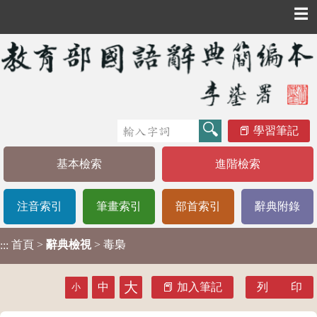
☰
學習筆記
基本檢索
進階檢索
注音索引
筆畫索引
部首索引
辭典附錄
首頁
>
辭典檢視
> 毒梟
:::
大
中
加入筆記
列 印
小