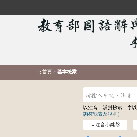
首頁
>
基本檢索
:::
以注音、漢拼檢索二字以上的
詢符號表及說明）
注音小鍵盤