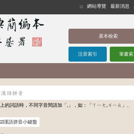
網站導覽
最新消息
:::
基本檢索
注音索引
筆畫索
詞語時，不同字音間請加「,」，如：「ㄒㄧㄤ,ㄐㄧㄠ」、「xiang
漢語拼音小鍵盤