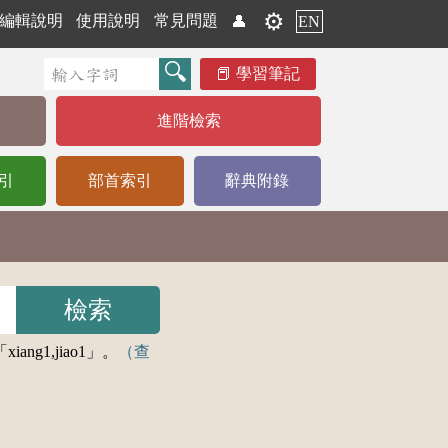
⚙️
編輯說明
使用說明
常見問題
👤
EN
學習筆記
進階檢索
引
部首索引
辭典附錄
1,jiao1」。
（查