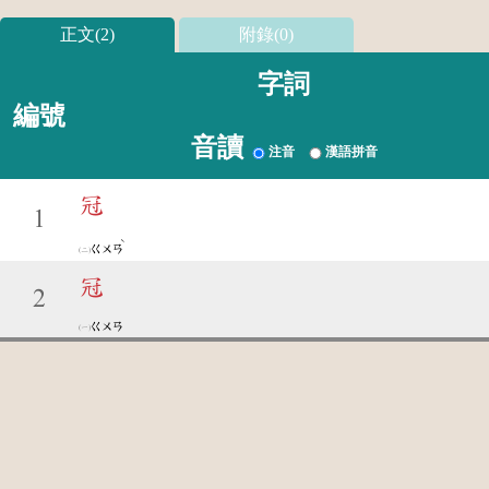
正文(2)
附錄(0)
字詞
編號
音讀
注音
漢語拼音
冠
1
ˋ
ㄍㄨㄢ
冠
2
ㄍㄨㄢ