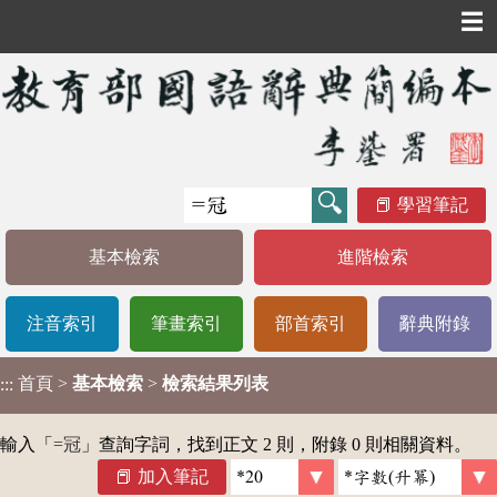
☰
學習筆記
基本檢索
進階檢索
注音索引
筆畫索引
部首索引
辭典附錄
首頁
>
基本檢索
>
檢索結果列表
:::
輸入「
=冠
」查詢字詞，找到正文 2 則，附錄 0 則相關資料。
加入筆記