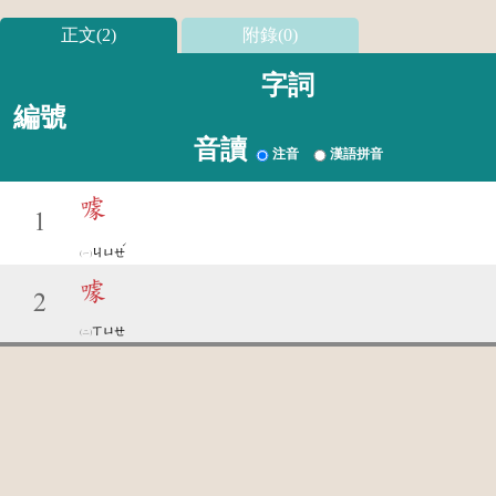
正文(2)
附錄(0)
字詞
編號
音讀
注音
漢語拼音
噱
1
ˊ
ㄐㄩㄝ
噱
2
ㄒㄩㄝ