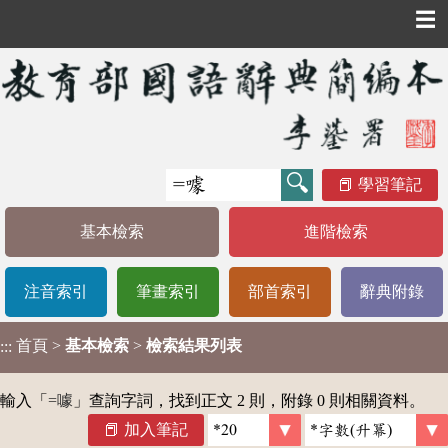
☰
學習筆記
基本檢索
進階檢索
注音索引
筆畫索引
部首索引
辭典附錄
首頁
>
基本檢索
>
檢索結果列表
:::
輸入「
=噱
」查詢字詞，找到正文 2 則，附錄 0 則相關資料。
加入筆記