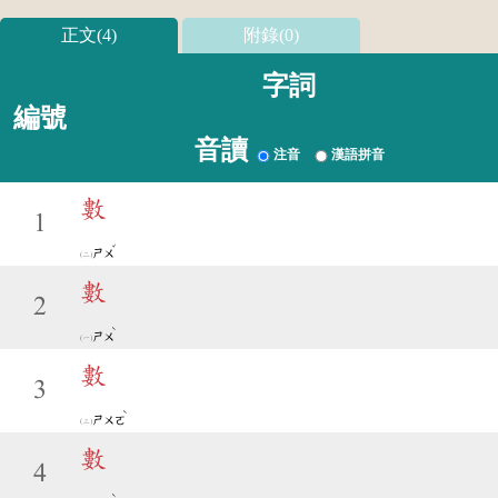
正文(4)
附錄(0)
字詞
編號
音讀
注音
漢語拼音
數
1
ˇ
ㄕㄨ
數
2
ˋ
ㄕㄨ
數
3
ˋ
ㄕㄨㄛ
數
4
ˋ