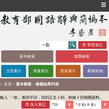
☰
學習筆記
基本檢索
進階檢索
注音索引
筆畫索引
部首索引
辭典附錄
首頁
>
基本檢索
>
檢索結果列表
:::
輸入「
=數
」查詢字詞，找到正文 4 則，附錄 0 則相關資料。
加入筆記