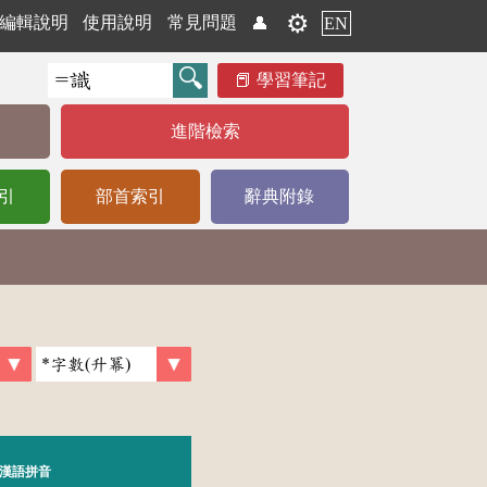
⚙️
編輯說明
使用說明
常見問題
👤
EN
學習筆記
進階檢索
引
部首索引
辭典附錄
漢語拼音