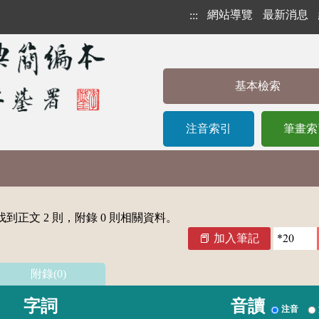
網站導覽
最新消息
:::
基本檢索
注音索引
筆畫索
到正文 2 則，附錄 0 則相關資料。
加入筆記
附錄(0)
字詞
音讀
注音