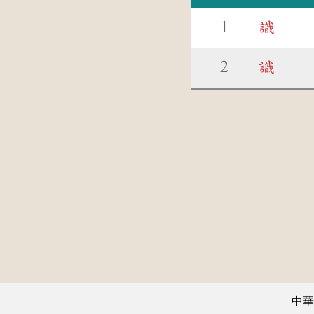
1
識
2
識
中華