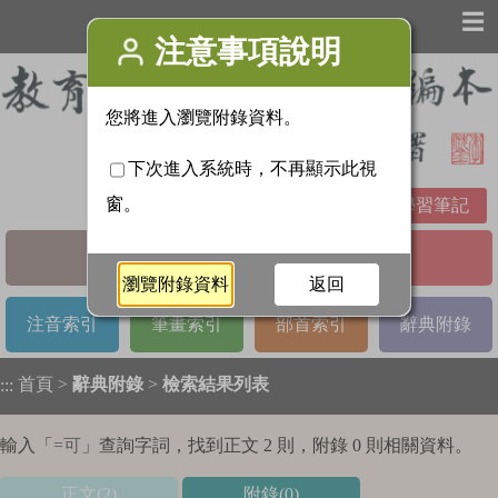
☰
學習筆記
基本檢索
進階檢索
注音索引
筆畫索引
部首索引
辭典附錄
首頁
>
辭典附錄
>
檢索結果列表
:::
輸入「
=可
」查詢字詞，找到正文 2 則，附錄 0 則相關資料。
正文(2)
附錄(0)