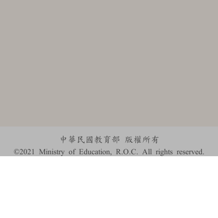
中華民國教育部 版權所有
©2021 Ministry of Education, R.O.C. All rights reserved.
:::
個資法及隱私聲明
|
辭典公眾授權網
|
意見交流
|
網網相連