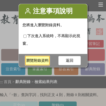
☰
學習筆記
基本檢索
進階檢索
注音索引
筆畫索引
部首索引
辭典附錄
首頁
>
辭典附錄
>
檢索結果列表
:::
輸入「
=數
」查詢字詞，找到正文 4 則，附錄 0 則相關資料。
正文(4)
附錄(0)