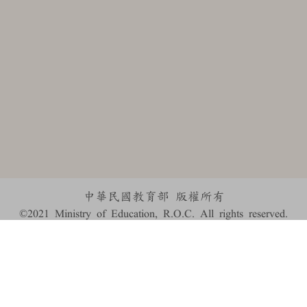
中華民國教育部 版權所有
©2021 Ministry of Education, R.O.C. All rights reserved.
:::
個資法及隱私聲明
|
辭典公眾授權網
|
意見交流
|
網網相連